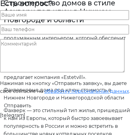
Строительство домов в стиле
Есть вопрос?
фахверк под ключ в Нижнем
Новгороде и области
Современный дом с европейским дизайном и
продуманным интерьером, который обеспечит
вам комфорт, можно построить всего за
несколько месяцев. Это не фантазия, а
реальность! Воплотить такую мечту поможет
фахверковое строительство, услуги которого
предлагает компания «Estetvill».
Нажимая на кнопку «Отправить заявку», вы даете
Фахверковые дома под ключ: стоимость в
свое согласие на
обработку персональных данных
.
Нижнем Новгороде и Нижегородской области
Фахверк — это стильный тип жилья, пришедший
[telegram]
к нам из Европы, который быстро завоевывает
популярность в России и можно встретить в
большинстве новых коттеджных поселков.